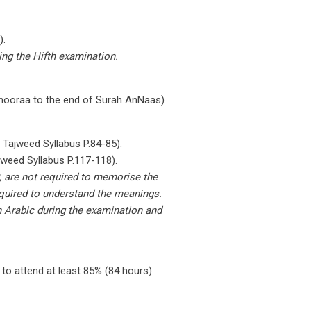
).
ing the Hifth examination.
Shooraa to the end of Surah AnNaas)
 Tajweed Syllabus P.84-85).
jweed Syllabus P.117-118).
, are not required to memorise the
equired to understand the meanings.
n Arabic during the examination and
 to attend at least 85% (84 hours)