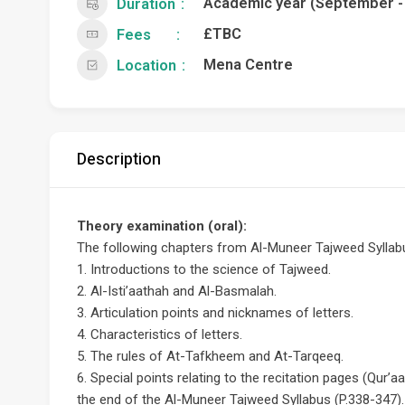
Academic year (September -
Duration
£TBC
Fees
Mena Centre
Location
Description
Theory examination (oral):
The following chapters from Al-Muneer Tajweed Syllabu
1. Introductions to the science of Tajweed.
2. Al-Isti’aathah and Al-Basmalah.
3. Articulation points and nicknames of letters.
4. Characteristics of letters.
5. The rules of At-Tafkheem and At-Tarqeeq.
6. Special points relating to the recitation pages (Qur’
the end of the Al-Muneer Tajweed Syllabus (P.338-347).