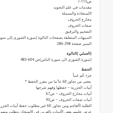
ص115-7
مقدمات في علم التجويد
االستعاذة والبسملة
مخارج الحروف
صفات الحروف
التفخيم والترقيق
التنبيهات المتعلقة بصفحات التالوة (سورة الشورى إلى سو
المنير صفحة 298-286
العملي )التالوة)
سورة الشورى الى سورة الناس)ص 604-483)
الحفظ
جزء عّم غيباً
* يعفى من تجاوز 60 عا ًما من مقرر الحفظ.
أبيات الجزرية – حفظها وفهم شرحها
أبيات مخارج الحروف – ص67
أبيات صفات الحروف – ص93
الطلبة األعاجم ومن تجاوز :60 غير مطلوب حفظ أبيات الجزرية ولكن مطلوب منهم فهمها. سوف يتم
عرض عليهم بعض األبيات بالعربي في االمتحان وطلب منهم أ