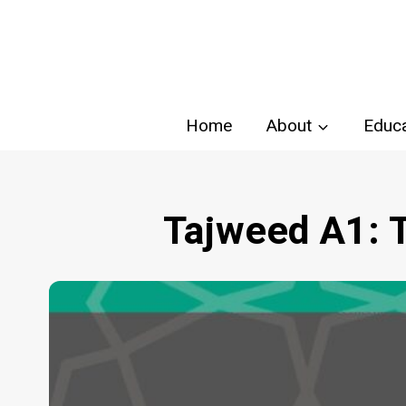
Skip
to
content
Home
About
Educa
Tajweed A1: 