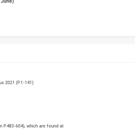
 June)
s 2021 (P.1-141):
aan P.483-604), which are found at